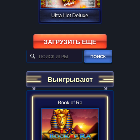
Ultra Hot Deluxe
ЗАГРУЗИТЬ ЕЩЕ
ПОИСК
Выигрывают
Book of Ra