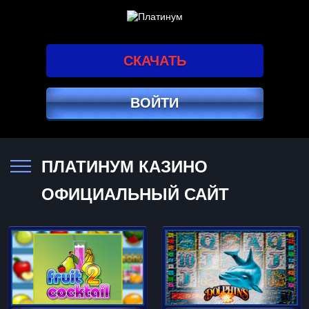
СКАЧАТЬ
ВОЙТИ
ПЛАТИНУМ КАЗИНО
ОФИЦИАЛЬНЫЙ САЙТ